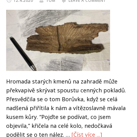
12.4.2020
TOM
LEAVE A COMMENT
Hromada starých kmenů na zahradě může
překvapivě skrývat spoustu cenných pokladů.
Přesvědčila se o tom Borůvka, když se celá
nadšená přiřítila k nám a vítězoslavně mávala
kusem kůry. “Pojďte se podívat, co jsem
objevila,” křičela na celé kolo, nedočkavá
about
podělit se o ten nález. …
[Číst více ...]