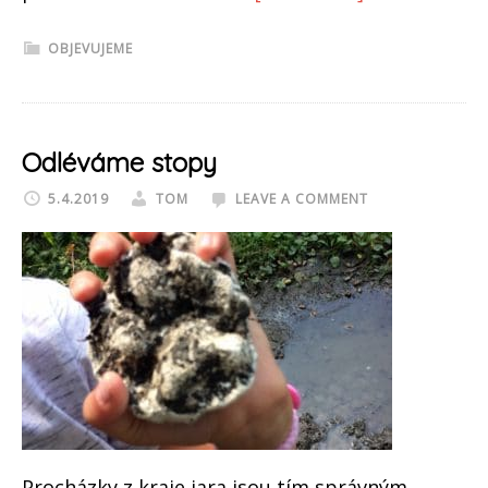
Červotočí
OBJEVUJEME
cestičky
Odléváme stopy
5.4.2019
TOM
LEAVE A COMMENT
Procházky z kraje jara jsou tím správným