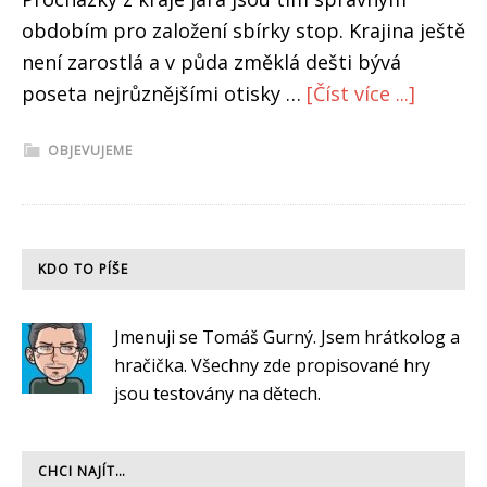
obdobím pro založení sbírky stop. Krajina ještě
není zarostlá a v půda změklá dešti bývá
about
poseta nejrůznějšími otisky …
[Číst více ...]
Odlévá
OBJEVUJEME
stopy
PRIMARY
KDO TO PÍŠE
SIDEBAR
Jmenuji se Tomáš Gurný. Jsem hrátkolog a
hračička. Všechny zde propisované hry
jsou testovány na dětech.
CHCI NAJÍT…