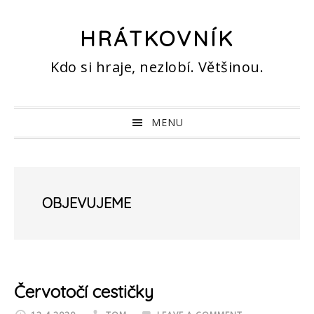
Skip
Skip
Skip
Skip
to
to
to
to
HRÁTKOVNÍK
primary
main
primary
footer
Kdo si hraje, nezlobí. Většinou.
navigation
content
sidebar
MENU
OBJEVUJEME
Červotočí cestičky